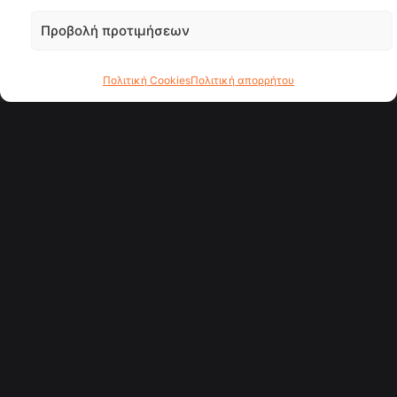
Προβολή προτιμήσεων
Πολιτική Cookies
Πολιτική απορρήτου
Εξερεύνηση
Τάσεις
Likes
Προφίλ
Ακούστε παγκόσμιους
σταθμούς
Μείνετε ενημερωμένοι, διασκεδάστε και αφήστε τη
μουσική να σας ταξιδέψει όπου κι αν βρίσκεστε, μόνο με
το πάτημα ενός κουμπιού.
Μουσική
Εταιρεία
Εξερεύνηση
Entercity
Τάσεις
Υπηρεσίες
Καλλιτέχνες
Έργα