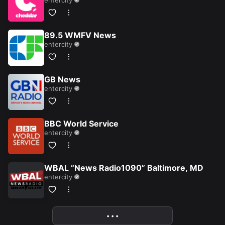
entercity
89.5 WMFV News
entercity
GB News
entercity
BBC World Service
entercity
WBAL “News Radio1090” Baltimore, MD
entercity
More
• • •