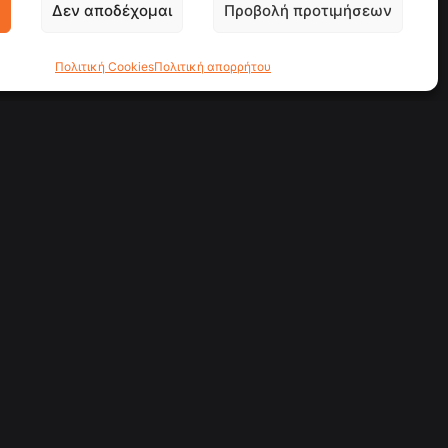
Δεν αποδέχομαι
Προβολή προτιμήσεων
Πολιτική Cookies
Πολιτική απορρήτου
υσική
Εταιρεία
Social media
Facebook
YouTube
ερεύνηση
Entercity
σεις
Υπηρεσίες
λλιτέχνες
Έργα