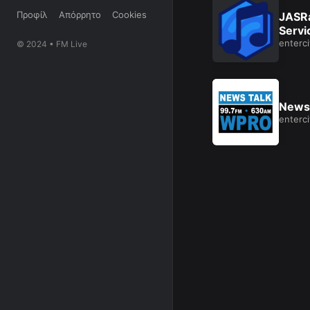
Προφίλ
Απόρρητο
Cookies
JASR
Servi
enterci
© 2024 • FM Live
News
enterci