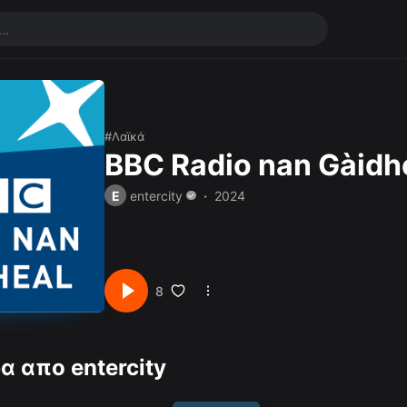
Λαϊκά
BBC Radio nan Gàidh
E
entercity
2024
8
α απο entercity