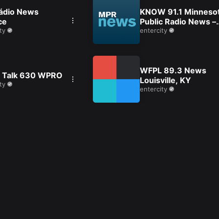
ádio News
KNOW 91.1 Minneso
ce
Public Radio News –
ty
Minneapolis-St. Paul
entercity
MN
WFPL 89.3 News
 Talk 630 WPRO
Louisville, KY
ty
entercity