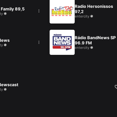
Radio Hersonissos
 Family 89,5
97,2
ty
entercity
Rádio BandNews SP
News
96.9 FM
ty
entercity
Newscast
ty