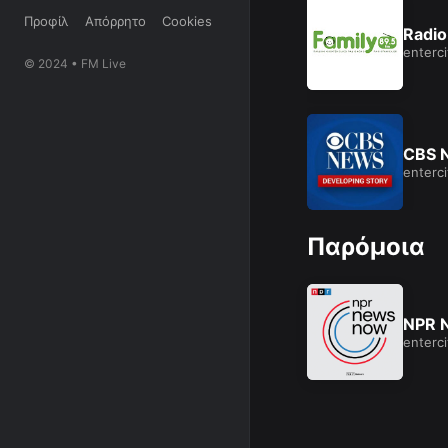
Προφίλ
Απόρρητο
Cookies
Radio
enterci
© 2024 • FM Live
CBS 
enterci
Παρόμοια
NPR 
enterci