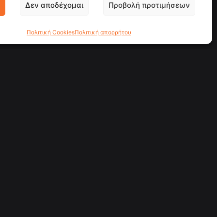
Δεν αποδέχομαι
Προβολή προτιμήσεων
Πολιτική Cookies
Πολιτική απορρήτου
υσική
Εταιρεία
Social media
Facebook
YouTube
ερεύνηση
Entercity
σεις
Υπηρεσίες
λλιτέχνες
Έργα