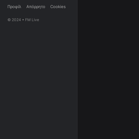
Προφίλ
Απόρρητο
Cookies
© 2024 • FM Live