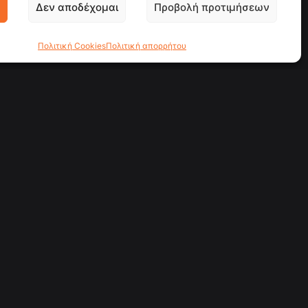
Δεν αποδέχομαι
Προβολή προτιμήσεων
Πολιτική Cookies
Πολιτική απορρήτου
υσική
Εταιρεία
Social media
Facebook
YouTube
ερεύνηση
Entercity
σεις
Υπηρεσίες
λλιτέχνες
Έργα